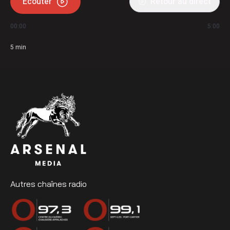
Écouter
Retour au direct
00:00
5:00
5
min
Autres chaînes radio