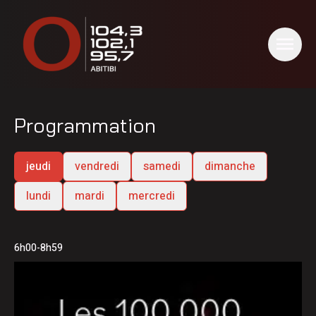
Programmation
jeudi
vendredi
samedi
dimanche
lundi
mardi
mercredi
6h00-8h59