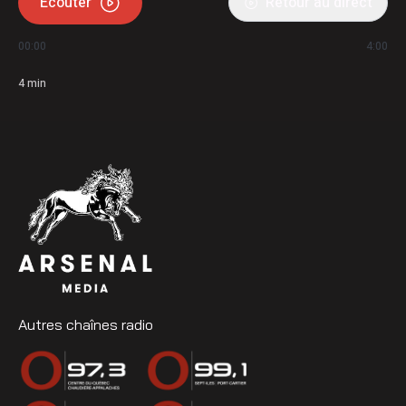
Écouter
Retour au direct
00:00
4:00
4
min
Autres chaînes radio