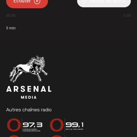
Écouter
Retour au direct
00:00
5:00
5
min
Autres chaînes radio