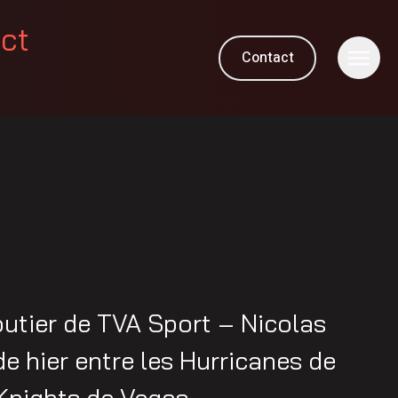
ect
Contact
M
utier de TVA Sport – Nicolas
 de hier entre les Hurricanes de
 Knights de Vegas