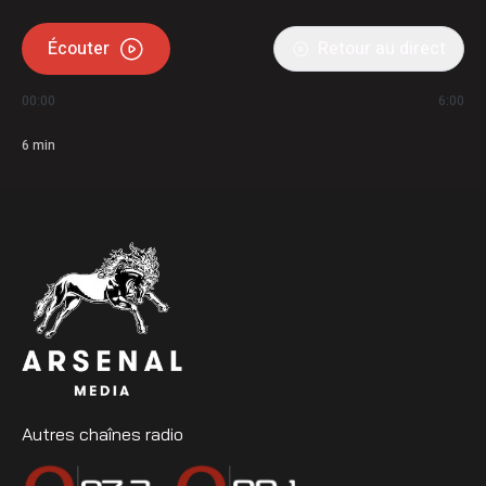
Écouter
Retour au direct
00:00
6:00
6
min
Autres chaînes radio