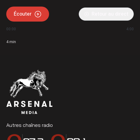
Écouter
Retour au direct
00:00
4:00
4
min
Autres chaînes radio