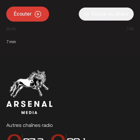
Écouter
Retour au direct
00:00
7:00
7
min
Autres chaînes radio