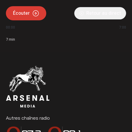
Écouter
Retour au direct
00:00
7:00
7
min
Autres chaînes radio