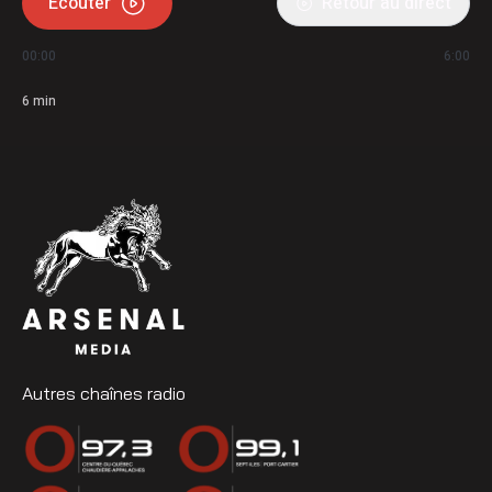
Écouter
Retour au direct
00:00
6:00
6
min
Autres chaînes radio