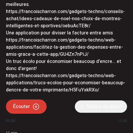
meilleures.
https://francoischarron.com/gadgets-techno/conseils-
achat/idees-cadeaux-de-noel-nos-choix-de-montres-
intelligentes-et-sportives/oebuAcTE8r/
Une application pour diviser la facture entre amis
https://francoischarron.com/gadgets-techno/web-
applications/facilitez-la-gestion-des-depenses-entre-
amis-grace-a-cette-app/GU4Zn7nPiJ/
Un truc écolo pour économiser beaucoup d’encre… et
donc d’argent!
https://francoischarron.com/gadgets-techno/web-
applications/trucs-ecolos-pour-economiser-beaucoup-
dencre-de-votre-imprimante/H5FuYxkRXo/
Écouter
Retour au direct
00:00
11:00