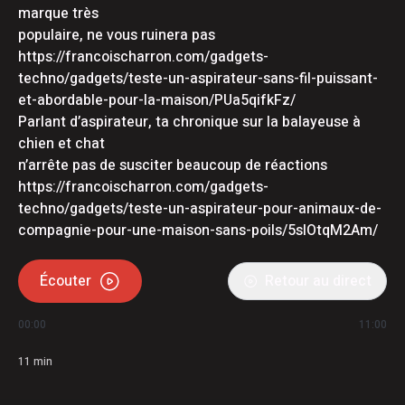
marque très
populaire, ne vous ruinera pas
https://francoischarron.com/gadgets-
techno/gadgets/teste-un-aspirateur-sans-fil-puissant-
et-abordable-pour-la-maison/PUa5qifkFz/
Parlant d’aspirateur, ta chronique sur la balayeuse à
chien et chat
n’arrête pas de susciter beaucoup de réactions
https://francoischarron.com/gadgets-
techno/gadgets/teste-un-aspirateur-pour-animaux-de-
compagnie-pour-une-maison-sans-poils/5sIOtqM2Am/
Écouter
Retour au direct
00:00
11:00
11
min