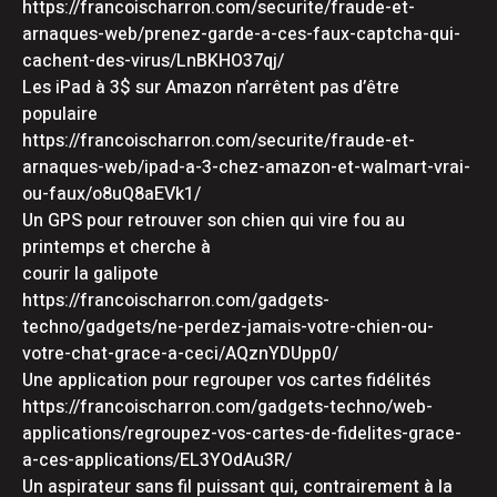
https://francoischarron.com/securite/fraude-et-
arnaques-web/prenez-garde-a-ces-faux-captcha-qui-
cachent-des-virus/LnBKHO37qj/
Les iPad à 3$ sur Amazon n’arrêtent pas d’être
populaire
https://francoischarron.com/securite/fraude-et-
arnaques-web/ipad-a-3-chez-amazon-et-walmart-vrai-
ou-faux/o8uQ8aEVk1/
Un GPS pour retrouver son chien qui vire fou au
printemps et cherche à
courir la galipote
https://francoischarron.com/gadgets-
techno/gadgets/ne-perdez-jamais-votre-chien-ou-
votre-chat-grace-a-ceci/AQznYDUpp0/
Une application pour regrouper vos cartes fidélités
https://francoischarron.com/gadgets-techno/web-
applications/regroupez-vos-cartes-de-fidelites-grace-
a-ces-applications/EL3YOdAu3R/
Un aspirateur sans fil puissant qui, contrairement à la