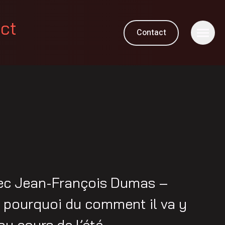
ect
Contact
ec Jean-François Dumas –
e pourquoi du comment il va y
u cours de l’été.