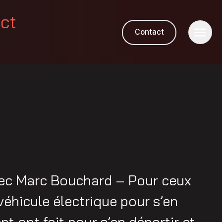
ect
Contact
ec Marc Bouchard – Pour ceux
véhicule électrique pour s’en
t ont fait pour s’en départir et