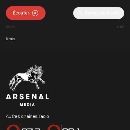
Écouter
Retour au direct
00:00
8:00
8
min
Autres chaînes radio